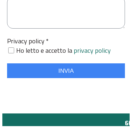
Privacy policy *
Ho letto e accetto la
privacy policy
INVIA
C
SE
© Copyright by Fondazione Ernesto
in
S